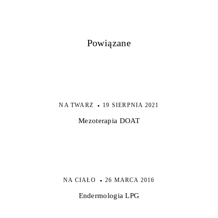
w
p
Powiązane
i
s
y
NA TWARZ
19 SIERPNIA 2021
Mezoterapia DOAT
NA CIAŁO
26 MARCA 2016
Endermologia LPG