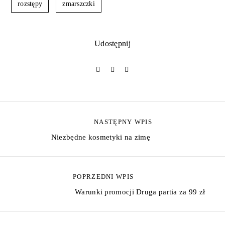
rozstępy
zmarszczki
Udostępnij
NASTĘPNY WPIS
Z
Niezbędne kosmetyki na zimę
o
b
POPRZEDNI WPIS
a
Warunki promocji Druga partia za 99 zł
c
z