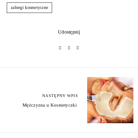
zabiegi kosmetyczne
Udostępnij
Z
o
NASTĘPNY WPIS
b
Mężczyzna u Kosmetyczki
a
c