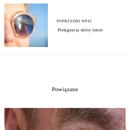
z
w
POPRZEDNI WPIS
p
Pielęgnacja skóry latem
i
s
y
Powiązane