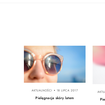
a
c
z
w
p
i
s
AKTUALNOŚCI
18 LIPCA 2017
y
AKTU
Pielęgnacja skóry latem
Pi