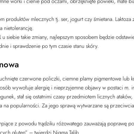
ne worki i cienie pod oczami, obrzęknięte powieki, małe biał
m produktów mlecznych tj. ser, jogurt czy śmietana. Laktoza 
a nietolerancję.
ś u siebie takie zmiany, najlepszym sposobem będzie odstaw
nie i sprawdzenie po tym czasie stanu skóry.
enowa
hnięte czerwone policzki, ciemne plamy pigmentowe lub kro
 osób wywołuje alergię i nieprzyjemne objawy w postaci m. i
unek, stał się ostatnimi czasy przedmiotem licznych ataków, 
a na popularności. Za jego sprawą wytwarzane są przeciwcia
erpiące z powodu trądziku różowatego zauważają poprawę po
cych gluten” – twierdzi Nigma Talib.