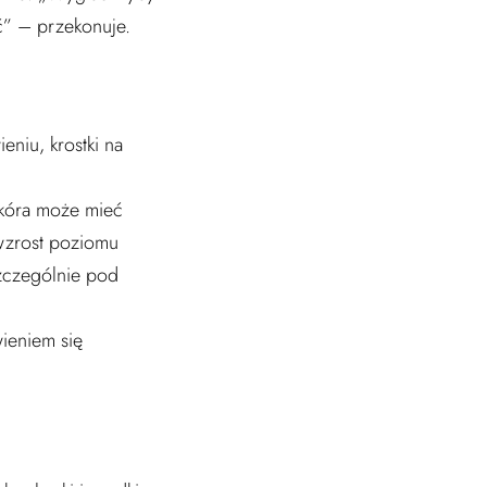
ć” – przekonuje.
niu, krostki na
skóra może mieć
wzrost poziomu
szczególnie pod
ieniem się