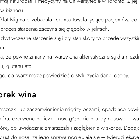
ntką naturopatii i medycyny na Uniwersytecie w Toronto. Z jej
how biznesu.⠀⠀⠀⠀⠀⠀⠀⠀⠀
 lat Nigma przebadała i skonsultowała tysiące pacjentów, co 
ły proces starzenia zaczyna się głęboko w jelitach.⠀⠀⠀⠀⠀⠀
byt wczesne starzenie się i zły stan skóry to przede wszyst
owym.⠀⠀⠀⠀⠀⠀⠀⠀⠀
a, że pewne zmiany na twarzy charakterystyczne są dla niezdr
olu, glutenu etc.⠀⠀⠀⠀⠀⠀⠀⠀⠀
ego, co twarz może powiedzieć o stylu życia danej osob
orek wina
szczki lub zaczerwienienie między oczami, opadające powi
óra, czerwone policzki i nos, głębokie bruzdy nosowo – w
órę, co uwidacznia zmarszczki i zagłębienia w skórze. Dodają
 ust do nosa, za jego sprawą pogłębiają się – twierdzi ekspe