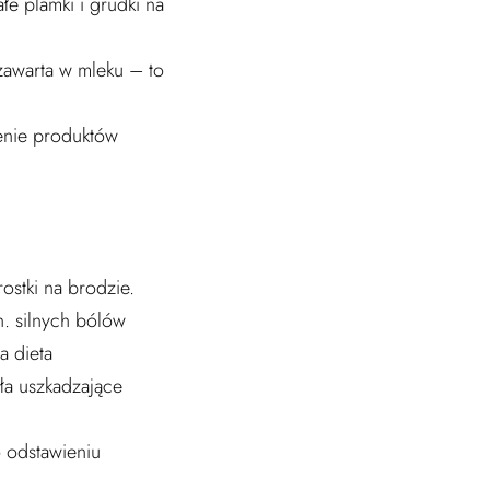
e plamki i grudki na
zawarta w mleku – to
ienie produktów
stki na brodzie.
n. silnych bólów
a dieta
ła uszkadzające
 odstawieniu