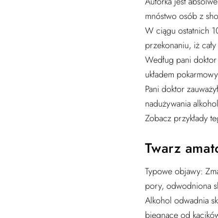
Autorka jest absolwe
mnóstwo osób z s
W ciągu ostatnich 10
przekonaniu, iż ca
Według pani doktor z
układem pokarm
Pani doktor zauważył
nadużywania alkoh
Zobacz przykłady t
Twarz amat
Typowe objawy: Zmar
pory, odwodniona sk
Alkohol odwadnia sk
biegnące od kącików