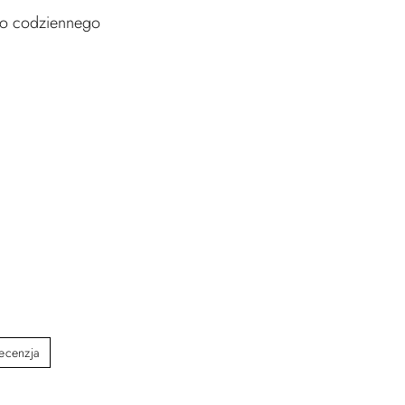
ego codziennego
ecenzja