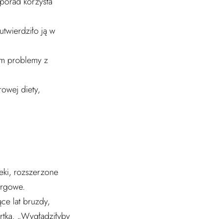
 porad korzysta
utwierdziło ją w
⠀⠀⠀
kim problemy z
owej diety,
y.⠀⠀⠀⠀⠀⠀⠀⠀⠀
eki, rozszerzone
argowe.
ce lat bruzdy,
rtka. „Wygładziłyby