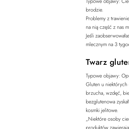
Typowe objawy: Ciem
brodzie.
Problemy z trawienie
na nią część z nas m
Jeśli zaobserwowała
mlecznym na 3 tygod
Twarz glut
Typowe objawy: Opuc
Gluten u niektórych
brzucha, wzdęć, bieg
bezglutenowa zyskał
kosmki jelitowe.
„Niektóre osoby ci
produktów zawierają