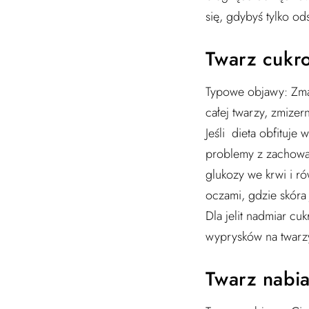
się, gdybyś tylko o
Twarz cukr
Typowe objawy: Zmar
całej twarzy, zmizer
Jeśli dieta obfituj
problemy z zachowa
glukozy we krwi i r
oczami, gdzie skóra j
Dla jelit nadmiar c
wyprysków na twarzy,
Twarz nabi