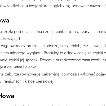
dstawiła alkohol, a twoja skóra mogłaby się ponownie nawodni
owa
szczki pod oczami i na czole, cienka skóra o szarym zabarwie
niały wygląd.
e w węglowodany proste – słodycze, biały chleb, ryż – twoja 
niem młodego wyglądu. Produkty te odpowiadają za szybki 
ównie szybki jej spadek. Powstają przedwczesne zmarszczki, 
est delikatna i cienka.
ukru zaburza równowagę bakteryjną, co może skutkować pojaw
 ramionach i klatce piersiowej.
ałowa