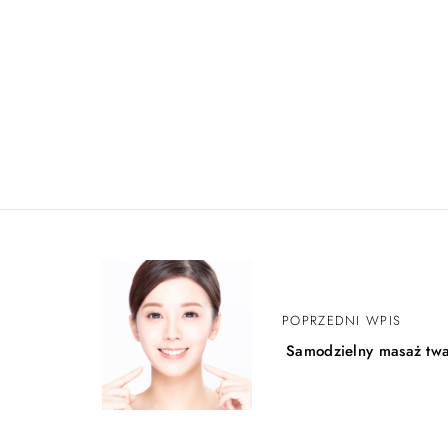
Z
POPRZEDNI WPIS
o
Samodzielny masaż tw
b