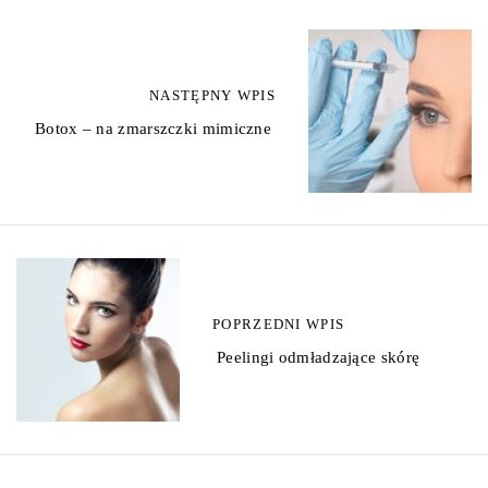
Z
o
NASTĘPNY WPIS
b
Botox – na zmarszczki mimiczne
a
c
z
w
POPRZEDNI WPIS
p
Peelingi odmładzające skórę
i
s
y